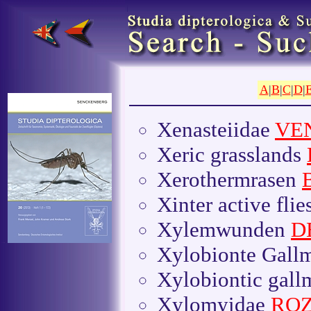
A
|
B
|
C
|
D
|
Xenasteiidae
VEN
Xeric grasslands
Xerothermrasen
Xinter active flie
Xylemwunden
D
Xylobionte Gal
Xylobiontic gal
Xylomyidae
ROZK