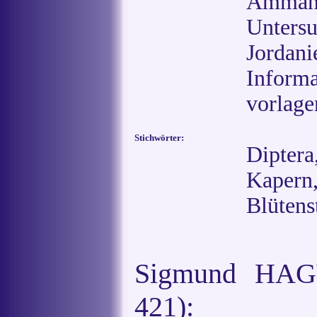
Amman)
Unters
Jordan
Informa
vorlage
Stichwörter:
Dipter
Kaper
Blütens
Sigmund HAG
421):