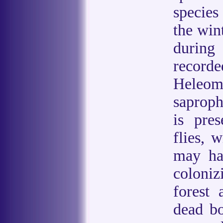
species
the win
during
recor
Heleo
saproph
is pres
flies, 
may ha
coloniz
forest 
dead bo