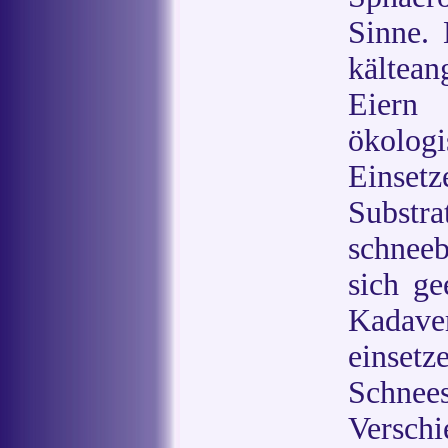
Sinne. 
kältean
Eiern 
ökologi
Einset
Subs
schnee
sich ge
Kadave
einse
Schne
Verschi