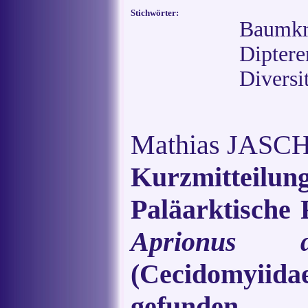
Stichwörter:
Baumkr
Dipter
Diversi
Mathias JASCH
Kurzmitteilu
Paläarktische 
Aprionus de
(Cecidomyiida
gefunden. 