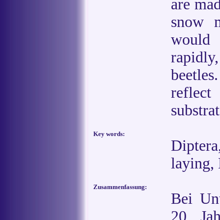
are mad
snow m
would 
rapidly
beetle
reflec
substra
Key words:
Diptera
laying,
Zusammenfassung:
Bei Un
20 Ja