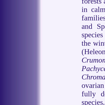
forests
in cal
famili
and Sp
species
the win
(Heleom
Crumo
Pachyc
Chroma
ovarian
fully 
specie