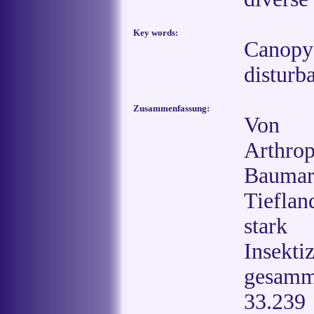
Key words:
Canop
disturb
Zusammenfassung:
Von 
Arthr
Baumart
Tieflan
stark 
Insekt
gesamm
33.239