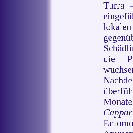
Turra 
eingefü
lokalen
gegen
Schädli
die Pf
wuchse
Nachde
überfüh
Monat
Cappar
Entomo