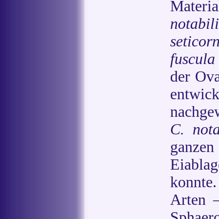
Materi
notabili
seticorn
fuscula
der Ova
entwic
nachge
C. nota
ganzen
Eiabla
konnte
Arten 
Sphaer