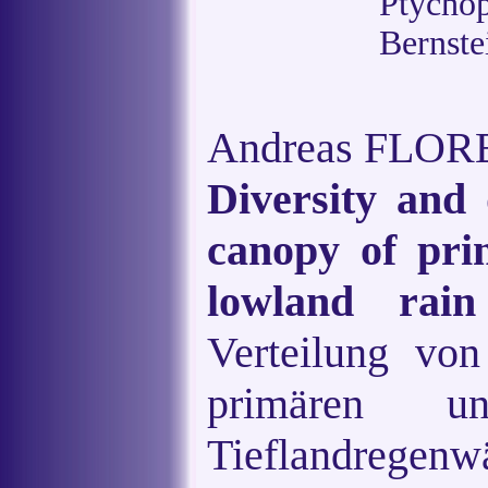
Ptycho
Bernste
Andreas FLORE
Diversity and 
canopy of pri
lowland rai
Verteilung von
primären un
Tieflandregenwä