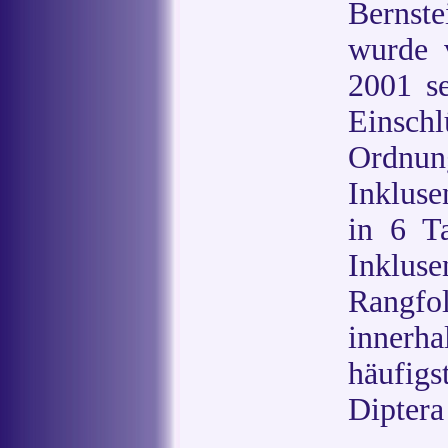
Bernste
wurde 
2001 se
Einschl
Ordnu
Inkluse
in 6 T
Inklus
Rangfo
innerh
häufig
Diptera