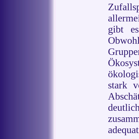
Zufall
allerme
gibt es
Obwohl
Gruppe
Ökosys
ökolog
stark v
Abschät
deutli
zusamm
adequat