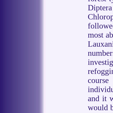
Dipte
Chloro
followe
most ab
Lauxan
numbe
invest
refogg
course
individ
and it 
would b