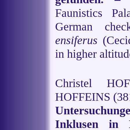
Faunistics Pa
German chec
ensiferus
(Cecid
in higher altitu
Christel H
HOFFEINS (381
Untersuchung
Inklusen in 