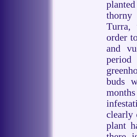
plante
thorny 
Turra,
order t
and vul
period
greenh
buds w
months 
infest
clearly
plant h
there i