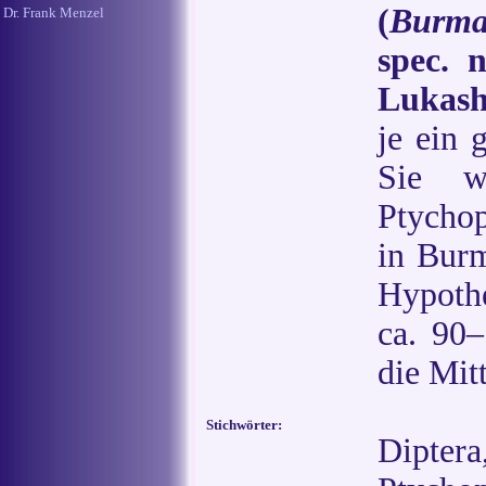
(
Burma
Dr. Frank Menzel
spec. 
Lukash
je ein 
Sie w
Ptycho
in Burm
Hypothe
ca. 90–
die Mitt
Stichwörter:
Dipter