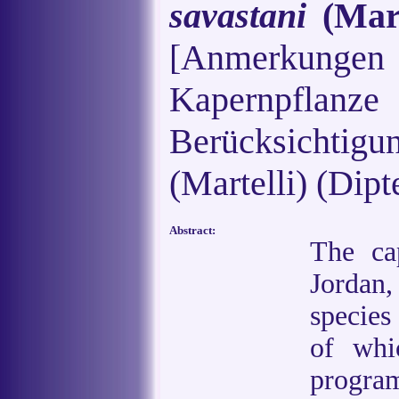
savastani
(Mart
[Anmerkung
Kapernpflanze
Berücksichtigu
(Martelli) (Dipt
Abstract:
The ca
Jordan,
species
of whi
progra