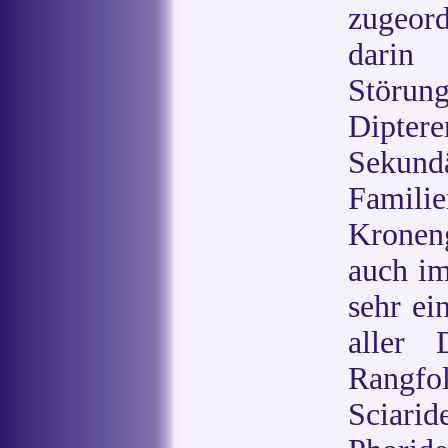
zugeord
darin 
Störu
Dipt
Sekun
Fam
Kronen
auch im
sehr ei
aller 
Rangf
Sciari