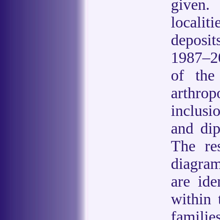
given.
locali
deposit
1987–20
of the
arthro
inclusi
and dip
The re
diagram
are ide
within 
familie