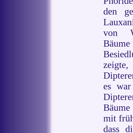
Phoride
den ge
Lauxani
von Wi
Bäume
Besied
zeigte
Dipter
es war
Dipter
Bäume 
mit frü
dass d