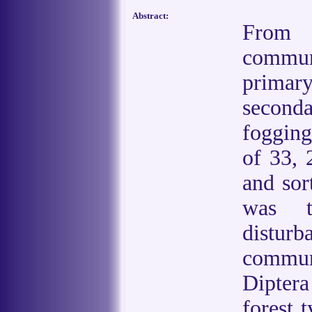
Abstract:
From 
commun
primary
second
fogging
of 33, 
and sor
was t
distu
commun
Dipter
forest 