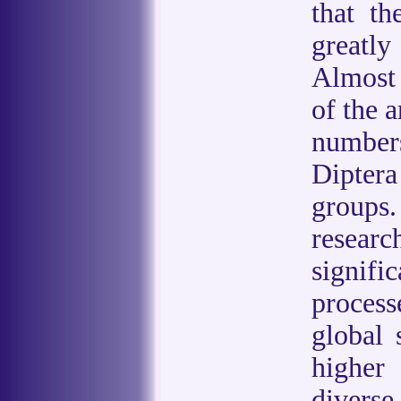
that th
greatl
Almost 
of the 
numbers
Diptera
groups.
researc
signif
process
global 
higher
diverse