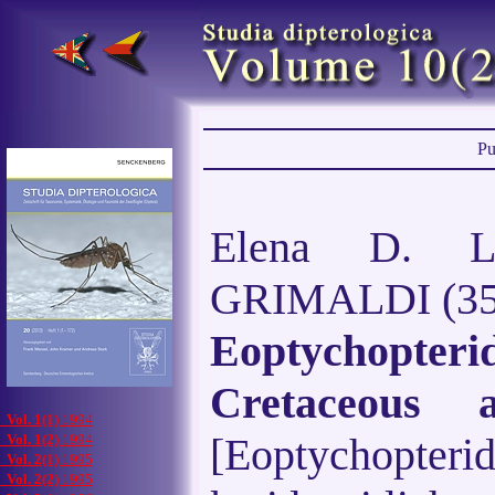
Pu
Elena D. 
GRIMALDI (35
Eoptychopter
Cretaceous
Vol. 1(1)
1994
[Eoptychopte
Vol. 1(2)
1994
Vol. 2(1)
1995
Vol. 2(2)
1995