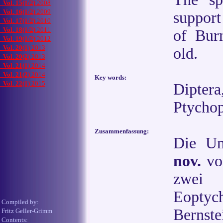
Vol. 15(1/2)
2008
Vol. 16(1/2)
2009
support
Vol. 17(1/2)
2010
Vol. 18(1/2)
2011
of Bur
Vol. 19(1/2)
2012
Vol. 20(1)
2013
old.
Vol. 20(2)
2013
Vol. 21(1)
2014
Vol. 21(2)
2014
Key words:
Vol. 22(1)
2015
Dipter
Ptychop
Zusammenfassung:
Die Un
nov.
v
zwei 
Eoptyc
Compiled by:
Bernst
Fritz Geller-Grimm
Contents: