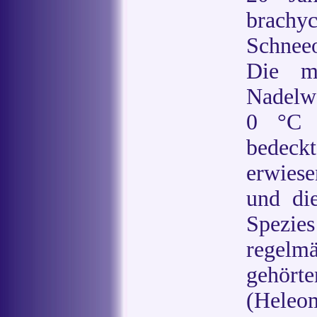
brach
Schneeo
Die me
Nadelwä
0 °C 
bedeckt
erwies
und di
Spezie
regelm
geh
(Heleo