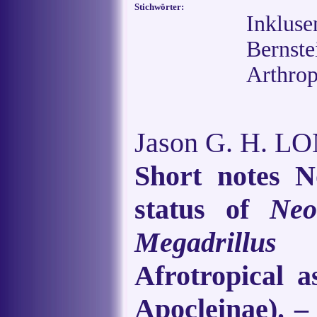
Stichwörter:
Inkluse
Berns
Arthrop
Jason G. H. LO
Short notes N
status of
Neo
Megadrillus
Bi
Afrotropical a
Apocleinae). –